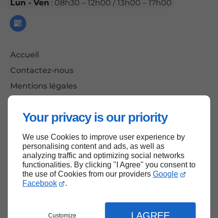
Lun - Ven
: 08h30 – 12h00 / 13h00 – 17h00
Accueil
Contactez-nous
Mentions légales
Plan du site
Your privacy is our priority
We use Cookies to improve user experience by
Haut de page
personalising content and ads, as well as
analyzing traffic and optimizing social networks
functionalities. By clicking "I Agree" you consent to
the use of Cookies from our providers
Google
Facebook
.
I AGREE
Customize